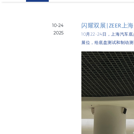
10-24
闪耀双展|ZEER
2025
10
月
2
2-24
日，上海汽车底
展位，给底盘测试和制动测